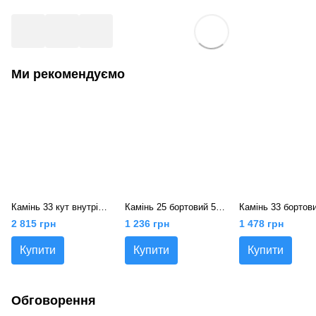
Ми рекомендуємо
Камінь 33 кут внутрішній 90 R15, Rustique bullee, тон Pierre 310219
Камінь 25 бортовий 50х25, Rustique bullee, тон Pierre 310175
2 815 грн
1 236 грн
1 478 грн
Купити
Купити
Купити
Обговорення