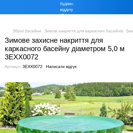
Збірні басейни
Зимові накриття для каркасних басейнів
Зим
Зимове захисне накриття для
каркасного басейну діаметром 5,0 м
3EXX0072
Артикул:
3EXX0072
Написати відгук