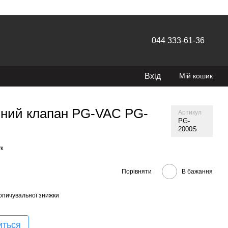
044 333-61-36
Вхід
Мій кошик
мний клапан PG-VAC PG-
Артикул
PG-
2000S
к
Порівняти
В бажання
опичувальної знижки
иться