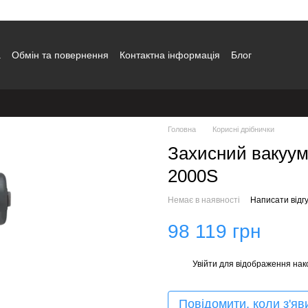
а
Обмін та повернення
Контактна інформація
Блог
Головна
Корисні дрібнички
Захисний вакуу
2000S
Немає в наявності
Написати відгу
98 119 грн
Увійти
для відображення нак
%
Повідомити, коли з'яв