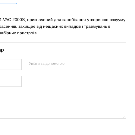
G-VAC 2000S, призначений для запобігання утворенню вакууму
асейнів, захищає від нещасних випадків і травмувань в
забірних пристроїв.
ар
Увійти за допомогою