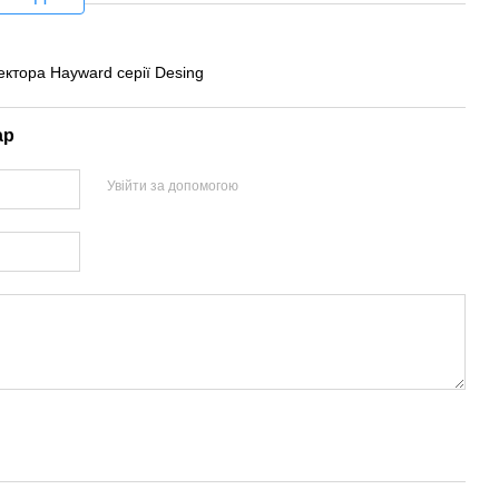
ектора Hayward серії Desing
ар
Увійти за допомогою