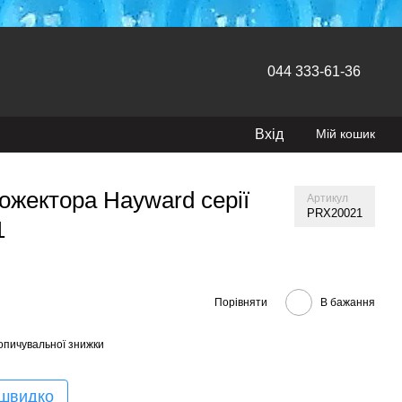
044 333-61-36
Вхід
Мій кошик
ожектора Hayward серії
Артикул
PRX20021
1
Порівняти
В бажання
опичувальної знижки
 швидко