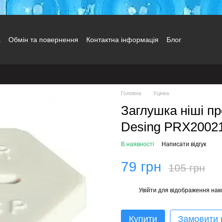
а
Обмін та повернення
Контактна інформація
Блог
Головна
Уцінка
Заглушка ніші пр
Desing PRX2002
В наявності
Написати відгук
79 грн
105 грн
Увійти
для відображення нак
%
Купити
Замовити