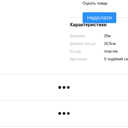
Оцініть товар
Надіслати
Характеристики
Довжина
25м
Діаметр кільця
10,5см
Кільце
пластик
Кріплення
S подібний га