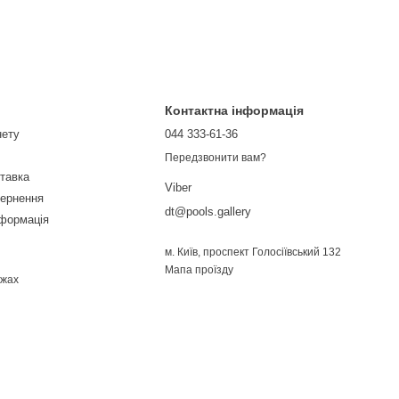
Контактна інформація
нету
044 333-61-36
Передзвонити вам?
ставка
Viber
вернення
dt@pools.gallery
нформація
м. Київ, проспект Голосіївський 132
Мапа проїзду
ежах