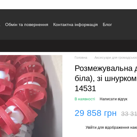
а
Обмін та повернення
Контактна інформація
Блог
Головна
Аксесуари для громадськи
Розмежувальна д
біла), зі шнурко
14531
В наявності
Написати відгук
29 858 грн
33 31
Увійти
для відображення нак
%