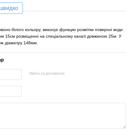
 швидко
оно-білого кольору, виконує функцію розмітки поверхні води.
ром 15см розміщенні на спеціальному канаті довжиною 25м. У
ом діаметру 148мм.
ар
Увійти за допомогою