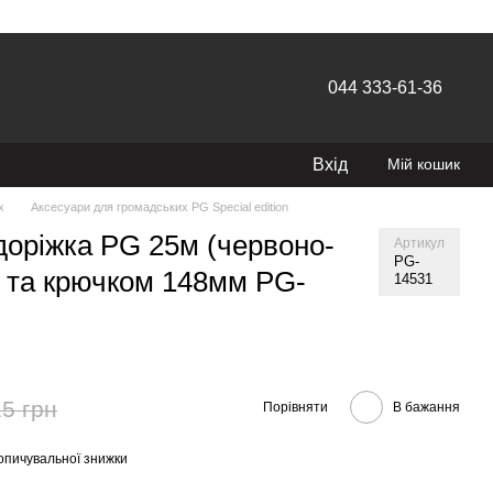
044 333-61-36
Вхід
Мій кошик
х
Аксесуари для громадських PG Special edition
оріжка PG 25м (червоно-
Артикул
PG-
м та крючком 148мм PG-
14531
5 грн
Порівняти
В бажання
опичувальної знижки