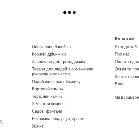
Клієнтам
Освітлення басейнів
Вхід до кабі
Корисні дрібнички
Про нас
Аксесуари для громадських
Оплата і до
Товари для людей з обмеженою
Обмін та по
руховою активністю
Контактна і
Оздоблення чаші басейну
Блог
Бортовий камінь
Терасний камінь
Ми в соцмер
Хімія для каменя
Садові фонтани
Рекламна продукція, зразки
ку
Уцінка