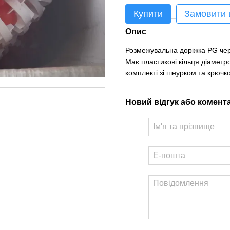
Купити
Замовити
Опис
Розмежувальна доріжка PG черв
Має пластикові кільця діамет
комплекті зі шнурком та крючк
Новий відгук або комент