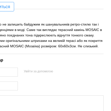
иться
ю не залишить байдужим як шанувальників ретро-стилю так і
денціями в моді. Саме так виглядає терасний камінь MOSAIC в
няно поєднаних тона підкреслюють відчуття тонкого смаку.
ми оригінальними штрихами на великій терасі або як покриття
расний MOSAIC (Мозаїка) розміром: 60х60х3см. Не слизький.
ар
Увійти за допомогою