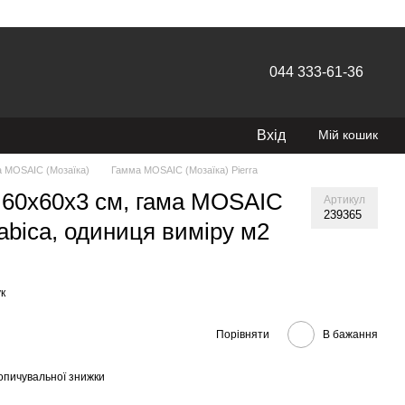
044 333-61-36
Вхід
Мій кошик
 MOSAIC (Мозаїка)
Гамма MOSAIC (Мозаїка) Pierra
 60х60х3 см, гама MOSAIC
Артикул
239365
rabica, одиниця виміру м2
к
Порівняти
В бажання
опичувальної знижки