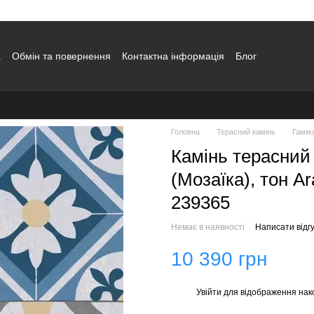
а
Обмін та повернення
Контактна інформація
Блог
Головна
Терасний камінь
Гамма
Камінь терасний
(Мозаїка), тон A
239365
Немає в наявності
Написати відгу
10 390 грн
Увійти
для відображення нак
%