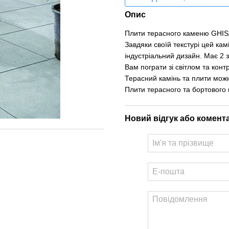
Опис
Плити терасного каменю GHISA
Завдяки своїй текстурі цей ка
індустріальний дизайн. Має 2 
Вам пограти зі світлом та кон
Терасний камінь та плити можн
Плити терасного та бортового к
Новий відгук або комент