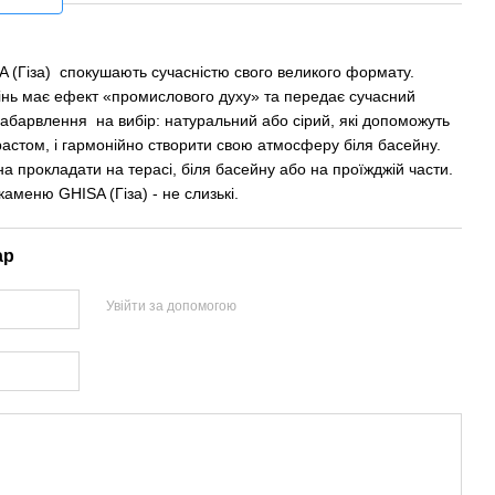
 (Гіза) спокушають сучасністю свого великого формату.
мінь має ефект «промислового духу» та передає сучасний
забарвлення на вибір: натуральний або сірий, які допоможуть
трастом, і гармонійно створити свою атмосферу біля басейну.
а прокладати на терасі, біля басейну або на проїжджій части.
аменю GHISA (Гіза) - не слизькі.
ар
Увійти за допомогою