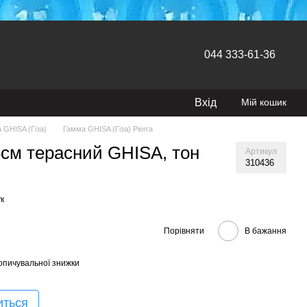
044 333-61-36
Вхід
Мій кошик
 GHISA (Гіза)
Гамма GHISA (Гіза) Pierra
5см терасний GHISA, тон
Артикул
310436
к
Порівняти
В бажання
опичувальної знижки
иться