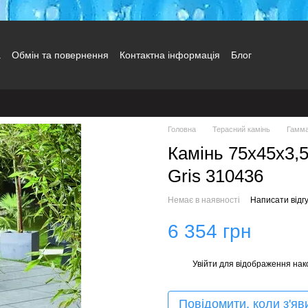
а
Обмін та повернення
Контактна інформація
Блог
Головна
Терасний камінь
Гамма
Камінь 75х45х3,
Gris 310436
Немає в наявності
Написати відгу
6 354 грн
Увійти
для відображення нак
%
Повідомити, коли з'яв