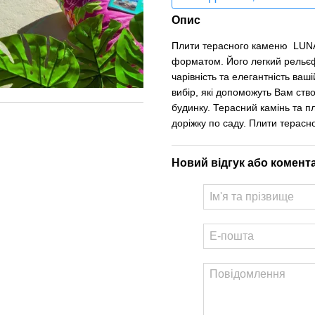
Опис
Плити терасного каменю LUNA 
форматом. Його легкий рельєф
чарівність та елегантність ваш
вибір, які допоможуть Вам ств
будинку. Терасний камінь та п
доріжку по саду. Плити терасн
Новий відгук або комент