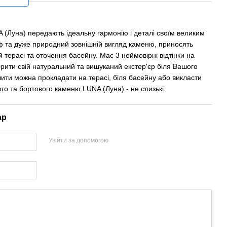
(Луна) передають ідеальну гармонію і деталі своїм великим
 та дуже природний зовнішній вигляд каменю, приносять
ій терасі та оточення басейну. Має 3 неймовірні відтінки на
орити свій натуральний та вишуканий екстер'єр біля Вашого
лити можна прокладати на терасі, біля басейну або викласти
ого та бортового каменю LUNA (Луна) - не слизькі.
ар
Увійти за допомогою