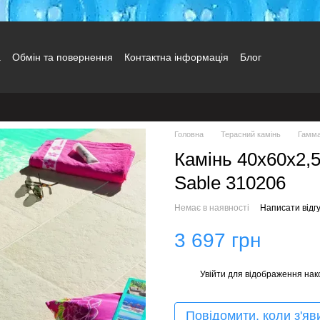
а
Обмін та повернення
Контактна інформація
Блог
Головна
Терасний камінь
Гамма
Камінь 40х60х2,5
Sable 310206
Немає в наявності
Написати відгу
3 697 грн
Увійти
для відображення нак
%
Повідомити, коли з'яв