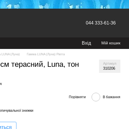
044 333-61-36
Вхід
Мій кошик
 LUNA (Луна)
Гамма LUNA (Луна) Pierra
см терасний, Luna, тон
Артикул
310206
к
Порівняти
В бажання
опичувальної знижки
иться