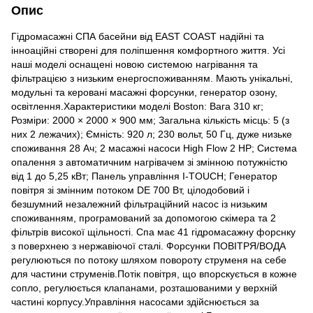
Опис
Гідромасажні СПА басейни від EAST COAST надійні та
інноаційні створені для поліпшення комфортного життя. Усі
наші моделі оснащені новою системою нагрівання та
фільтрацією з низьким енергоспоживанням. Мають унікальні,
модульні та керовані масажні форсунки, генератор озону,
освітлення.Характеристики моделі Boston: Вага 310 кг;
Розміри: 2000 × 2000 × 900 мм; Загальна кількість місць: 5 (з
них 2 лежачих); Ємність: 920 л; 230 вольт, 50 Гц, дуже низьке
споживання 28 Ач; 2 масажні насоси High Flow 2 HP; Система
опалення з автоматичним нагрівачем зі змінною потужністю
від 1 до 5,25 кВт; Панель управління I-TOUCH; Генератор
повітря зі змінним потоком DE 700 Вт, цілодобовий і
безшумний незалежний фільтраційний насос із низьким
споживанням, програмований за допомогою скімера та 2
фільтрів високої щільності. Спа має 41 гідромасажну форснку
з поверхнею з нержавіючої сталі. Форсунки ПОВІТРЯ/ВОДА
регулюються по потоку шляхом повороту струменя на себе
для частини струменів.Потік повітря, що впорскується в кожне
сопло, регулюється клапанами, розташованими у верхній
частині корпусу.Управління насосами здійснюється за