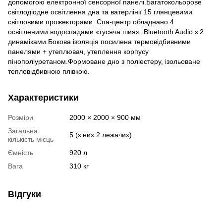
допомогою електронної сенсорної панелі.Багатокольорове
світлодіодне освітлення дна та ватерлінії 15 глянцевими
світловими прожекторами. Спа-центр обладнано 4
освітленими водоспадами «гусяча шия». Bluetooth Audio з 2
динаміками.Бокова ізоляція посилена термовідбивними
панелями + утеплювач, утеплення корпусу
пінополіуретаном.Формоване дно з поліестеру, ізольоване
тепловідбивною плівкою.
Характеристики
Розміри
2000 × 2000 × 900 мм
Загальна
5 (з них 2 лежачих)
кількість місць
Ємність
920 л
Вага
310 кг
Відгуки